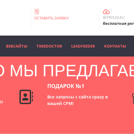
BITRIX24.EU
ОСТАВИТЬ ЗАЯВКУ
бесплатная ре
ВЕБСАЙТЫ
TIMEDOCTOR
LEADFEEDER
КОНТАКТЫ
О МЫ ПРЕДЛАГА
ПОДАРОК №1
Все запросы с сайта сразу в
йт
вашей СРМ!